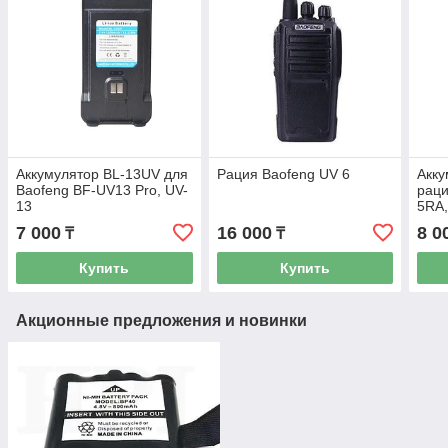
Аккумулятор BL-13UV для
Рация Baofeng UV 6
Акку
Baofeng BF-UV13 Pro, UV-
раци
13
5RA,
7 000
16 000
8 0
₸
₸
Купить
Купить
Акционные предложения и новинки