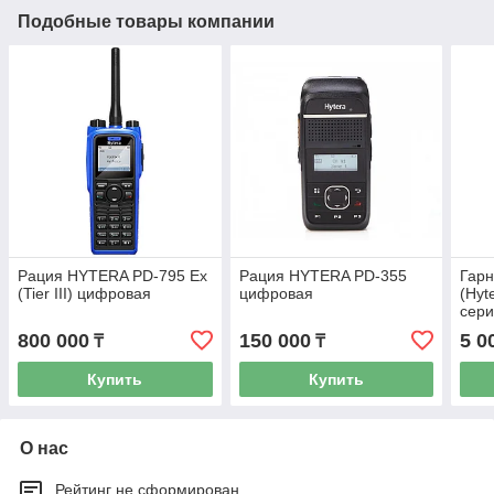
Подобные товары компании
Рация HYTERA PD-795 Ex
Рация HYTERA PD-355
Гарн
(Tier III) цифровая
цифровая
(Hyt
сери
800 000
150 000
5 0
₸
₸
Купить
Купить
О нас
Рейтинг не сформирован