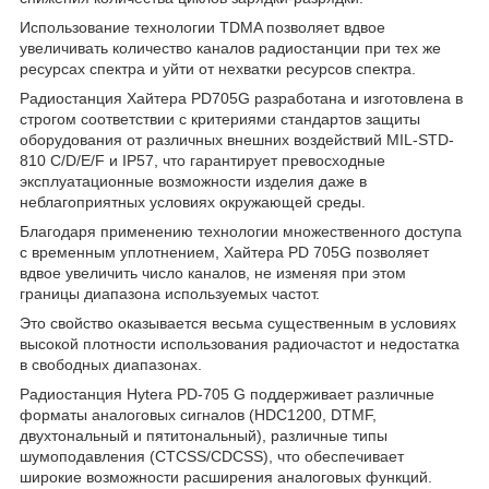
Использование технологии TDMA позволяет вдвое
увеличивать количество каналов радиостанции при тех же
ресурсах спектра и уйти от нехватки ресурсов спектра.
Радиостанция Хайтера PD705G разработана и изготовлена в
строгом соответствии с критериями стандартов защиты
оборудования от различных внешних воздействий MIL-STD-
810 C/D/E/F и IP57, что гарантирует превосходные
эксплуатационные возможности изделия даже в
неблагоприятных условиях окружающей среды.
Благодаря применению технологии множественного доступа
с временным уплотнением, Хайтера PD 705G позволяет
вдвое увеличить число каналов, не изменяя при этом
границы диапазона используемых частот.
Это свойство оказывается весьма существенным в условиях
высокой плотности использования радиочастот и недостатка
в свободных диапазонах.
Радиостанция Hytera PD-705 G поддерживает различные
форматы аналоговых сигналов (HDC1200, DTMF,
двухтональный и пятитональный), различные типы
шумоподавления (CTCSS/CDCSS), что обеспечивает
широкие возможности расширения аналоговых функций.