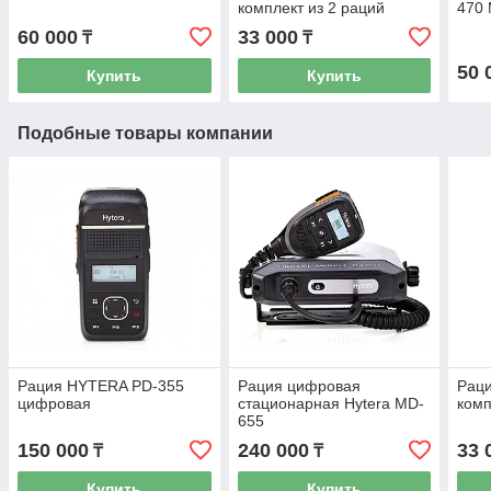
комплект из 2 раций
470
60 000
33 000
₸
₸
50 
Купить
Купить
Подобные товары компании
Рация HYTERA PD-355
Рация цифровая
Раци
цифровая
стационарная Hytera MD-
комп
655
150 000
240 000
33 
₸
₸
Купить
Купить