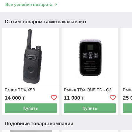
Все условия возврата
С этим товаром также заказывают
Рация TDX X5B
Рация TDX ONE TD - Q3
Раци
14 000
11 000
25 
₸
₸
Купить
Купить
Подобные товары компании