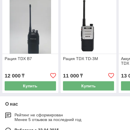
Рация TDX B7
Рация TDX TD-3M
Акку
TDX
12 000
11 000
13 
₸
₸
Купить
Купить
О нас
Рейтинг не сформирован
Менее 5 отзывов за последний год