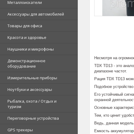
Металлоискатели
Аксессуары для автомобилей
Товары для офиса
Красота и здоровье
Наушники и микрофоны
Несмотря на огромно
Демонстрационное
TDX TD13 - это анал
оборудование
диапазоне частот.
Измерительные приборы
Рация TDX TD13 может
Подобное устройство
Ноутбуки и аксессуары
Его устойчивый сигн
охранной деятельнос
Рыбалка, охота / Отдых и
туризм
Основные характерис
Тем, кто ценит удобс
Переговорные устройства
Ведь, данная модель
GPS трекеры
Емкость аккумулятор