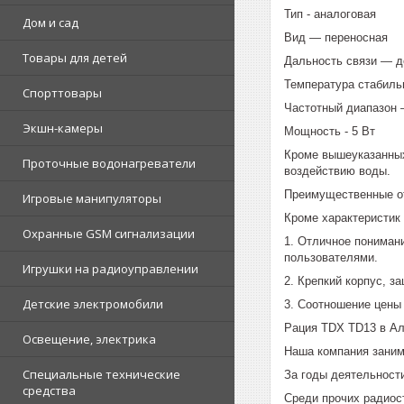
Тип - аналоговая
Дом и сад
Вид — переносная
Товары для детей
Дальность связи — д
Температура стабиль
Спорттовары
Частотный диапазон 
Экшн-камеры
Мощность - 5 Вт
Кроме вышеуказанных
Проточные водонагреватели
воздействию воды.
Преимущественные о
Игровые манипуляторы
Кроме характеристик
Охранные GSM сигнализации
1. Отличное пониман
пользователями.
Игрушки на радиоуправлении
2. Крепкий корпус, за
Детские электромобили
3. Соотношение цены 
Рация TDX TD13 в А
Освещение, электрика
Наша компания заним
Специальные технические
За годы деятельност
средства
Среди прочих радиос