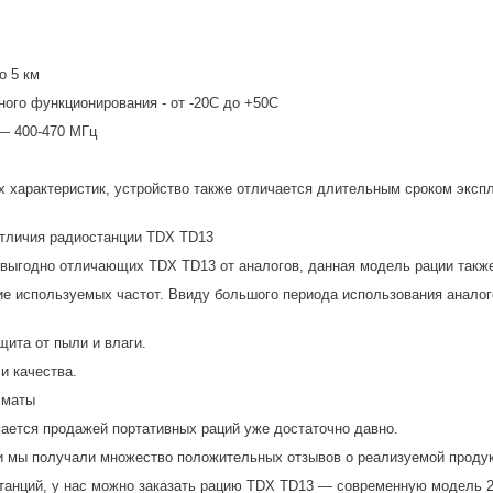
о 5 км
ного функционирования - от -20C до +50С
— 400-470 МГц
 характеристик, устройство также отличается длительным сроком эксп
тличия радиостанции TDX TD13
 выгодно отличающих TDX TD13 от аналогов, данная модель рации такж
ие используемых частот. Ввиду большого периода использования аналог
щита от пыли и влаги.
и качества.
лматы
ается продажей портативных раций уже достаточно давно.
и мы получали множество положительных отзывов о реализуемой продукц
танций, у нас можно заказать рацию TDX TD13 — современную модель 20