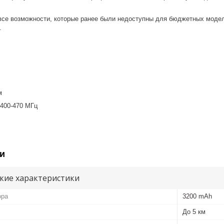
се возможности, которые ранее были недоступны для бюджетных моделе
.
м
 400-470 МГц
и
кие характеристики
ора
3200 mAh
До 5 км