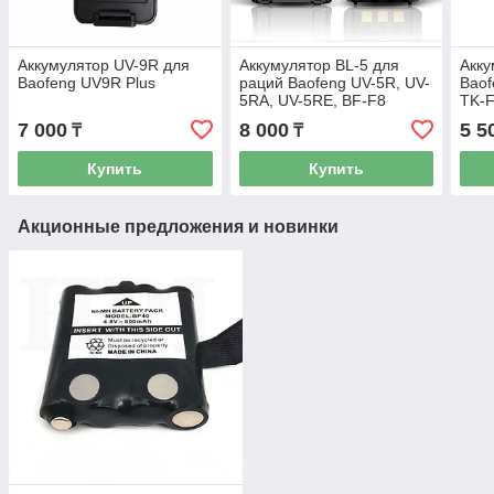
Аккумулятор UV-9R для
Аккумулятор BL-5 для
Акку
Baofeng UV9R Plus
раций Baofeng UV-5R, UV-
Baof
5RA, UV-5RE, BF-F8
TK-
7 000
8 000
5 5
₸
₸
Купить
Купить
Акционные предложения и новинки