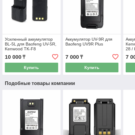
Усиленный аккумулятор
Аккумулятор UV-9R для
Акку
BL-5L для Baofeng UV-5R,
Baofeng UV9R Plus
Kenw
Kenwood TK-F8
28 /
10 000
7 000
7 0
₸
₸
Купить
Купить
Подобные товары компании