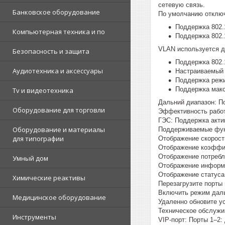
сетевую связь.
Банковское оборудование
По умолчанию отклю
Поддержка 802.
Компьютерная техника и по
Поддержка 802.
VLAN используется д
Безопасность и защита
Поддержка 802.
Аудиотехника и аксессуары
Настраиваемый 
Поддержка режим
Поддержка мак
Tv и видеотехника
Дальний диапазон: По
Оборудование для торговли
Эффективность работ
ГЭС: Поддержка актив
Оборудование и материалы
Поддерживаемые фун
для типографии
Отображение скорост
Отображение коэффиц
Отображение потребл
Умный дом
Отображение информа
Отображение статуса 
Химические реактивы
Перезагрузите порты 
Включить режим даль
Медицинское оборудование
Удаленно обновите у
Техническое обслужив
Инструменты
VIP-порт: Порты 1–2: