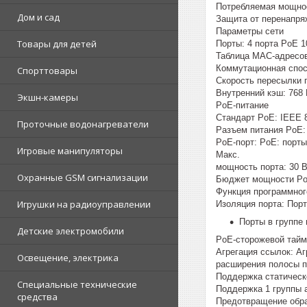
Потребляемая мощнос
Дом и сад
Защита от перенапря
Параметры сети
Товары для детей
Порты: 4 порта PoE 1
Таблица MAC-адресов
Коммутационная спосо
Спорттовары
Скорость пересылки п
Внутренний кэш: 768 
Экшн-камеры
PoE-питание
Стандарт PoE: IEEE 8
Проточные водонагреватели
Разъем питания PoE: 8-
PoE-порт: PoE: порты
Игровые манипуляторы
Макс.
мощность порта: 30 
Охранные GSM сигнализации
Бюджет мощности Po
Функция программног
Игрушки на радиоуправлении
Изоляция порта: Пор
Порты в группе 
Детские электромобили
PoE-сторожевой тайме
Агрегация ссылок: Аг
Освещение, электрика
расширения полосы п
Поддержка статическ
Специальные технические
Поддержка 1 группы а
средства
Предотвращение обра