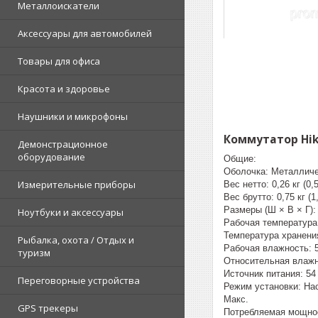
Металлоискатели
Аксессуары для автомобилей
Товары для офиса
Красота и здоровье
Наушники и микрофоны
Коммутатор Hikv
Демонстрационное
оборудование
Общие:
Оболочка: Металличе
Измерительные приборы
Вес нетто: 0,26 кг (0
Вес брутто: 0,75 кг (
Размеры (Ш × В × Г): 1
Ноутбуки и аксессуары
Рабочая температура: 
Температура хранения:
Рыбалка, охота / Отдых и
Рабочая влажность: 5
туризм
Относительная влажн
Источник питания: 54 
Переговорные устройства
Режим установки: На
Макс.
GPS трекеры
Потребляемая мощнос