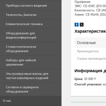
Одобрение
Приборы ночного видения
ЭМС: CE-EMC (EN 5503
Безопасность: CB (AM
Телескопы, Бинокли
Химия: CE-RoHS (2011
Климатическая техника
Характеристик
Оборудование для
видеоконференций
Основные
Стоматологическое
оборудование
Производитель
Страна производит
Наборы для чайной
церемонии
Информация д
Ультразвуковые ванны для
чистки ювелирных изделий
Цена:
33 000 ₸
Способ упаковки:
ко
Сетевое и серверное
оборудование
О нас