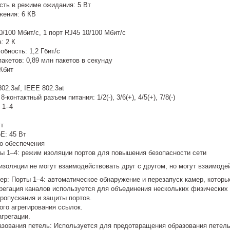
ть в режиме ожидания: 5 Вт
жения: 6 КВ
0/100 Мбит/с, 1 порт RJ45 10/100 Мбит/с
: 2 К
бность: 1,2 Гбит/с
акетов: 0,89 млн пакетов в секунду
Кбит
02.3af, IEEE 802.3at
контактный разъем питания: 1/2(-), 3/6(+), 4/5(+), 7/8(-)
 1–4
Вт
E: 45 Вт
о обеспечения
ты 1–4: режим изоляции портов для повышения безопасности сети
изоляции не могут взаимодействовать друг с другом, но могут взаимоде
р: Порты 1–4: автоматическое обнаружение и перезапуск камер, которы
регация каналов используется для объединения нескольких физических п
ропускания и защиты портов.
ого агрегирования ссылок.
грегации.
зования петель: Используется для предотвращения образования петель 