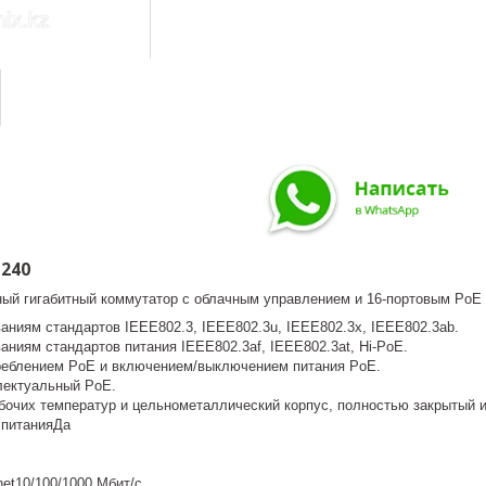
-240
ный гигабитный коммутатор с облачным управлением и 16-портовым PoE
аниям стандартов IEEE802.3, IEEE802.3u, IEEE802.3x, IEEE802.3ab.
аниям стандартов питания IEEE802.3af, IEEE802.3at, Hi-PoE.
реблением PoE и включением/выключением питания PoE.
лектуальный PoE.
бочих температур и цельнометаллический корпус, полностью закрытый 
 питанияДа
net10/100/1000 Мбит/с