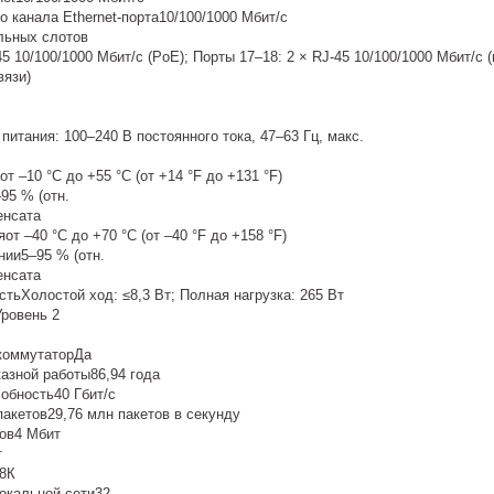
 канала Ethernet-порта10/100/1000 Мбит/с
льных слотов
45 10/100/1000 Мбит/с (PoE); Порты 17–18: 2 × RJ-45 10/100/1000 Мбит/с
вязи)
питания: 100–240 В постоянного тока, 47–63 Гц, макс.
т –10 °C до +55 °C (от +14 °F до +131 °F)
95 % (отн.
енсата
от –40 °C до +70 °C (от –40 °F до +158 °F)
нии5–95 % (отн.
енсата
ьХолостой ход: ≤8,3 Вт; Полная нагрузка: 265 Вт
ровень 2
коммутаторДа
азной работы86,94 года
обность40 Гбит/с
акетов29,76 млн пакетов в секунду
ов4 Мбит
т
8К
окальной сети32