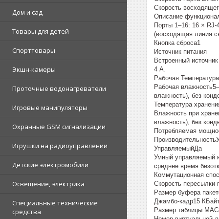
Скорость восходящего
Дом и сад
Описание функциона
Порты 1–16: 16 × RJ-
Товары для детей
(восходящая линия с
Кнопка сброса1
Спорттовары
Источник питания
Встроенный источник 
Экшн-камеры
4 А.
Рабочая Температурао
Рабочая влажность5–
Проточные водонагреватели
влажность), без конд
Температура хранения
Игровые манипуляторы
Влажность при хране
влажность), без конд
Охранные GSM сигнализации
Потребляемая мощност
ПроизводительностьУ
Игрушки на радиоуправлении
УправляемыйДа
Умный управляемый 
Детские электромобили
среднее время безотк
Коммутационная спос
Освещение, электрика
Скорость пересылки п
Размер буфера пакет
Джамбо-кадр15 КБай
Специальные технические
Размер таблицы MAC
средства
Номер виртуальной л