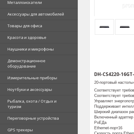
Металлоискатели
Аксессуары для автомобилей
Товары для офиса
Красота и здоровье
Наушники и микрофоны
Демонстрационное
оборудование
DH-CS4220-16GT
Измерительные приборы
20-портовый настоль
Ноутбуки и аксессуары
Соответствует требов
Соответствует требов
Рыбалка, охота / Отдых и
Управляет энергопот
туризм
Поддерживает интел
Широкий диапазон ра
Включенный адаптер
Переговорные устройства
PoEДа
Ethernet-порт16
GPS трекеры
Скорость порта Ether