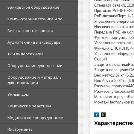
Стандарт связиIEEE80
Банковское оборудование
Протокол PoEIEEE802.
PoE-питаниеПорт 1–2 ≤
Компьютерная техника и по
Управление энергопо
Назначение контактов 
Безопасность и защита
Передача PoE на бол
Функция виртуальной
Аудиотехника и аксессуары
Управление потоком 
Функция DHCPDHCP-
Tv и видеотехника
Управление оборудов
Общий
Защита от статикиРаз
Оборудование для торговли
Защита освещенияОб
Вес нетто2,37 кг (5,2
Оборудование и материалы
Вес брутто3,02 кг (6,
для типографии
Размеры продукта440 
Размеры упаковки540 
Умный дом
Материал корпусаЛи
МонтажНастольное кр
Химические реактивы
Медицинское оборудование
Характеристик
Инструменты