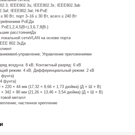
2.3; IEEE802.3u; IEEE802.3x; IEEE802.3ab
3af; IEEE802.3at; Hi-PoE
 90 Вт, порт 3–16 ≤ 30 Вт, всего ≤ 240 Вт
треблением PoEДа
PoE1,2,4,5(В+),3,6,7,8(В-)
ьшие расстоянияДа
 локальной сетиVLAN на основе порта
IEEE 802.3xДа
клиент
аниемвеб-управление; Управление приложениями
ряд воздуха: 8 кВ; Контактный разряд: 6 кВ
щий режим: 4 кВ; Дифференциальный режим: 2 кВ
1 фунта)
64 фунта)
× 220 × 44 мм (17,32 × 8,66 × 1,73 дюйма) (Д × Ш × В)
× 342 × 90 мм (21,26 × 13,46 × 3,54 дюйма) (Д × Ш × В)
стовой металл
епление; настенное крепление
и