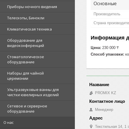
Основные
Приборы ночного видения
Производитель
Телескопы, Бинокли
Страна производит
Климатическая техника
Информация д
Оборудование для
видеоконференций
Цена:
230 000 ₸
Способ упаковки:
ко
Стоматологическое
оборудование
Наборы для чайной
церемонии
Ультразвуковые ванны для
PROMIX KZ
чистки ювелирных изделий
Сетевое и серверное
Менеджер
оборудование
О нас
Текстильная 14, 1 