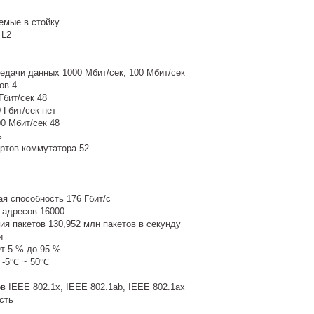
емые в стойку
 L2
едачи данных 1000 Мбит/сек, 100 Мбит/сек
ов 4
Гбит/сек 48
 Гбит/сек нет
0 Мбит/сек 48
ь
ртов коммутатора 52
я способность 176 Гбит/с
 адресов 16000
я пакетов 130,952 млн пакетов в секунду
и
т 5 % до 95 %
 -5℃ ~ 50℃
 IEEE 802.1x, IEEE 802.1ab, IEEE 802.1ax
сть