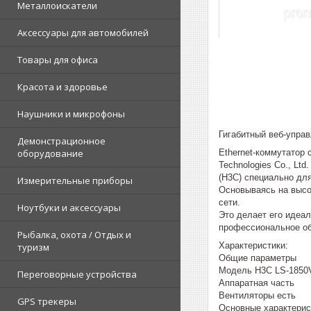
Металлоискатели
Аксессуары для автомобилей
Товары для офиса
Красота и здоровье
Наушники и микрофоны
Гигабитный веб-упра
Демонстрационное
Ethernet-коммутатор
оборудование
Technologies Co., Ltd.
(H3C) специально дл
Измерительные приборы
Основываясь на высо
сети.
Ноутбуки и аксессуары
Это делает его идеа
профессиональное об
Рыбалка, охота / Отдых и
Характеристики:
туризм
Общие параметры
Модель H3C LS-1850
Переговорные устройства
Аппаратная часть
Вентиляторы есть
GPS трекеры
Основные характерис