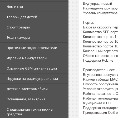
Вид управляемый
Дом и сад
Размещение монтиру
Уровень коммутатора
Товары для детей
Порты:
Спорттовары
Базовая скорость пер
Количество SFP-порт
Количество портов 1 
Экшн-камеры
Количество портов 10
Количество портов 10
Проточные водонагреватели
Консольный порт ест
Общее количество по
Игровые манипуляторы
Поддержка PoE нет
Охранные GSM сигнализации
Производительность:
Внутренняя пропускна
Игрушки на радиоуправлении
Размер таблицы МАС
Скорость обслуживани
Детские электромобили
Условия эксплуатаци
Рабочая влажность О
Рабочая температура
Освещение, электрика
Функционал и ПО
Поддержка стандартов
Специальные технические
Приоритизация QoS е
средства