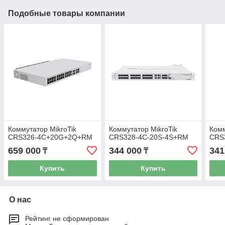
Подобные товары компании
Коммутатор MikroTik
Коммутатор MikroTik
Комм
CRS326-4C+20G+2Q+RM
CRS328-4C-20S-4S+RM
CRS
659 000
344 000
341
₸
₸
Купить
Купить
О нас
Рейтинг не сформирован