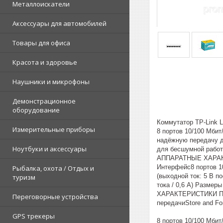
Металлоискатели
Аксессуары для автомобилей
Товары для офиса
Красота и здоровье
Наушники и микрофоны
Демонстрационное
оборудование
Коммутатор TP-Link 
Измерительные приборы
8 портов 10/100 Мби
надёжную передачу д
Ноутбуки и аксессуары
для бесшумной рабо
АППАРАТНЫЕ ХАРА
Интерфейс8 портов 1
Рыбалка, охота / Отдых и
(выходной ток: 5 В по
туризм
тока / 0,6 A) Размер
ХАРАКТЕРИСТИКИ ПРО
Переговорные устройства
передачиStore and Fo
GPS трекеры
8 портов 10/100 Мбит