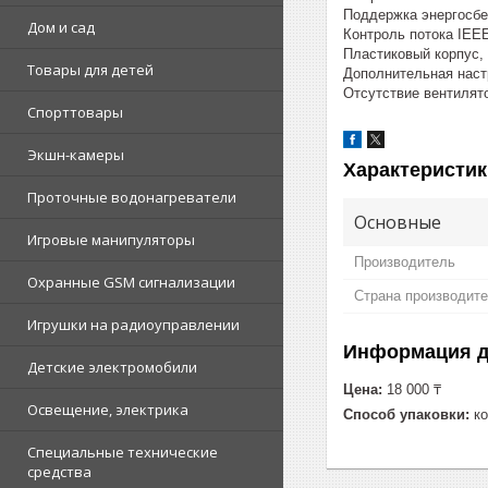
Поддержка энергосбе
Дом и сад
Контроль потока IEE
Пластиковый корпус,
Товары для детей
Дополнительная наст
Отсутствие вентилят
Спорттовары
Экшн-камеры
Характеристик
Проточные водонагреватели
Основные
Игровые манипуляторы
Производитель
Охранные GSM сигнализации
Страна производит
Игрушки на радиоуправлении
Информация д
Детские электромобили
Цена:
18 000 ₸
Освещение, электрика
Способ упаковки:
ко
Специальные технические
средства