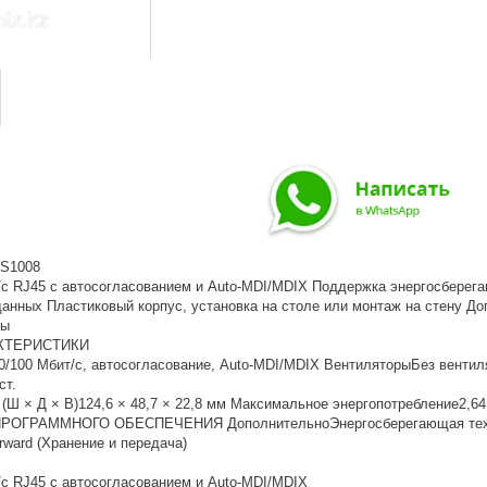
LS1008
т/с RJ45 с автосогласованием и Auto-MDI/MDIX Поддержка энергосберег
анных Пластиковый корпус, установка на столе или монтаж на стену До
ты
КТЕРИСТИКИ
0/100 Мбит/с, автосогласование, Auto-MDI/MDIX ВентиляторыБез венти
ст.
ы (Ш × Д × В)124,6 × 48,7 × 22,8 мм Максимальное энергопотребление2,
ГРАММНОГО ОБЕСПЕЧЕНИЯ ДополнительноЭнергосберегающая технолог
rward (Хранение и передача)
/с RJ45 с автосогласованием и Auto-MDI/MDIX