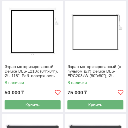
Экран моторизированный
Экран моторизированный (с
Deluxe DLS-E213x (84"х84"),
пультом Д/У) Deluxe DLS-
Ø - 118", Раб. поверхность
ERC203xW (80"х80"), Ø -
205х205 см., 1:1
113", 1:1
В наличии
В наличии
50 000
75 000
₸
₸
Купить
Купить