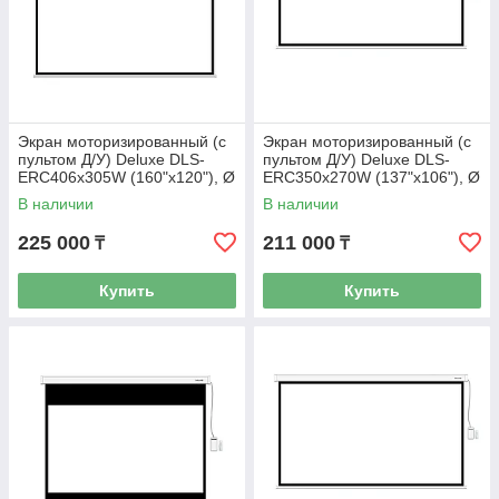
Экран моторизированный (с
Экран моторизированный (с
пультом Д/У) Deluxe DLS-
пультом Д/У) Deluxe DLS-
ERC406х305W (160"х120"), Ø
ERС350x270W (137"х106"), Ø
- 199", 4:3
- 174", 16:9
В наличии
В наличии
225 000
211 000
₸
₸
Купить
Купить