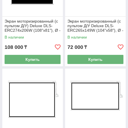
Экран моторизированный (с
Экран моторизированный (с
пультом Д/У) Deluxe DLS-
пультом Д/У Deluxe DLS-
ERC274х206W (108"х81"), Ø -
ERC265х149W (104"х58"), Ø -
135", 4:3
119", 16:9
В наличии
В наличии
108 000
72 000
₸
₸
Купить
Купить