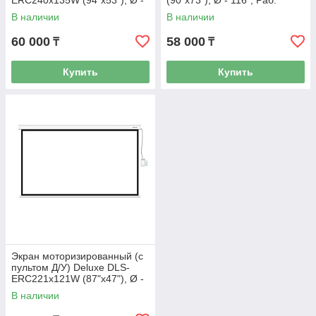
ERC240x135W (94"х53"), Ø -
(90"х73"), Ø - 116", Раб.
108", 16:9
поверхность 221х125 см.,
В наличии
В наличии
16:9
60 000
58 000
₸
₸
Купить
Купить
Экран моторизированный (с
пультом Д/У) Deluxe DLS-
ERC221x121W (87"х47"), Ø -
98", 16:9
В наличии