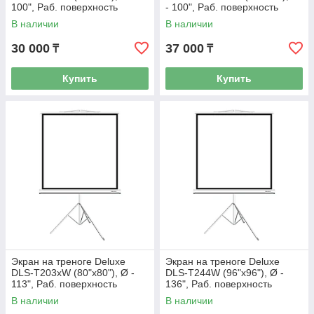
100", Раб. поверхность
- 100", Раб. поверхность
172х172 см., 1:1
195х145 см., 4:3
В наличии
В наличии
30 000
37 000
₸
₸
Купить
Купить
Экран на треноге Deluxe
Экран на треноге Deluxe
DLS-T203xW (80"х80"), Ø -
DLS-T244W (96"х96"), Ø -
113", Раб. поверхность
136", Раб. поверхность
195х195 см., 1:1
236х236 см., 1:1
В наличии
В наличии