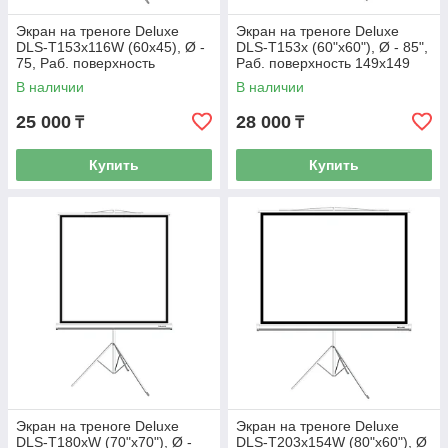
Экран на треноге Deluxe
Экран на треноге Deluxe
DLS-T153x116W (60х45), Ø -
DLS-T153x (60"х60"), Ø - 85",
75, Раб. поверхность
Раб. поверхность 149х149
149х112 см., 43
см., 1:1
В наличии
В наличии
25 000
28 000
₸
₸
Купить
Купить
Экран на треноге Deluxe
Экран на треноге Deluxe
DLS-T180xW (70"х70"), Ø -
DLS-T203x154W (80"х60"), Ø