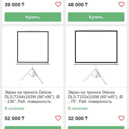
39 000
48 000
₸
₸
Купить
Купить
Экран на треноге Deluxe
Экран на треноге Deluxe
DLS-T244x183W (96"х96"), Ø
DLS-T153x116W (60"х45"), Ø
- 136", Раб. поверхность
- 75", Раб. поверхность
236х236 см., 1:1
149х112 см., 4:3
В наличии
В наличии
52 000
32 000
₸
₸