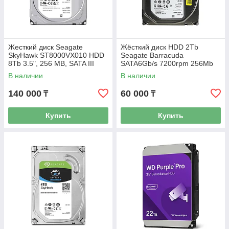
Жесткий диск Seagate
Жёсткий диск HDD 2Tb
SkyHawk ST8000VX010 HDD
Seagate Barracuda
8Tb 3.5", 256 MB, SATA III
SATA6Gb/s 7200rpm 256Mb
3,5" ST2000DM008
В наличии
В наличии
140 000
60 000
₸
₸
Купить
Купить